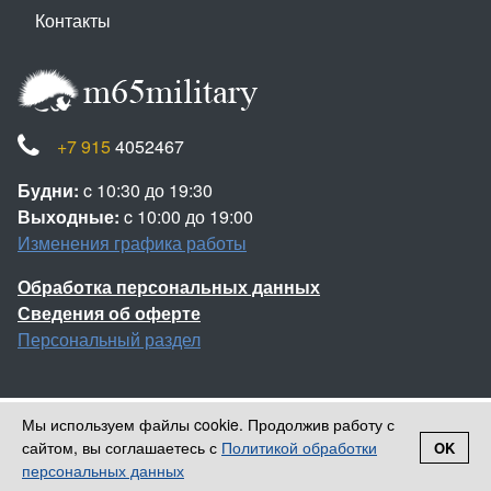
Контакты
+7 915
4052467
Будни:
c 10:30 до 19:30
Выходные:
c 10:00 до 19:00
Изменения графика работы
Обработка персональных данных
Сведения об оферте
Персональный раздел
Мы используем файлы cookie. Продолжив работу с
Наверх
сайтом, вы соглашаетесь с
Политикой обработки
OK
Войти
Регистрация
© 2013-2026 Камуфляж НАТО
персональных данных
Корзина
0 позиций
на сумму
0 ₽