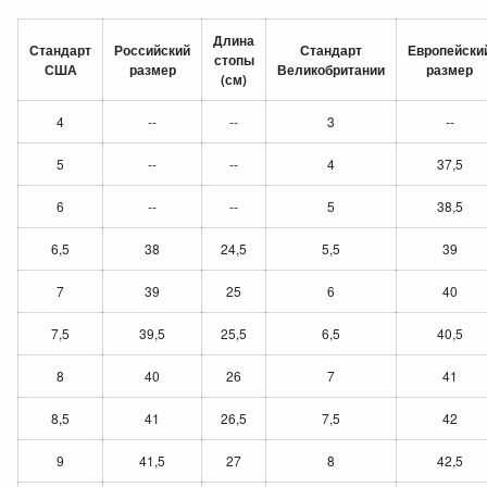
Длина
Стандарт
Российский
Стандарт
Европейски
стопы
США
размер
Великобритании
размер
(см)
4
--
--
3
--
5
--
--
4
37,5
6
--
--
5
38,5
6,5
38
24,5
5,5
39
7
39
25
6
40
7,5
39,5
25,5
6,5
40,5
8
40
26
7
41
8,5
41
26,5
7,5
42
9
41,5
27
8
42,5