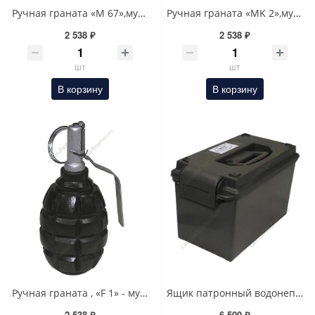
Ручная граната «M 67»,муляж
Ручная граната «MK 2»,муляж
2 538 ₽
2 538 ₽
шт
шт
В корзину
В корзину
Ручная граната , «F 1» - муляж
Ящик патронный водонепроницаемый Германия
2 538 ₽
6 500 ₽