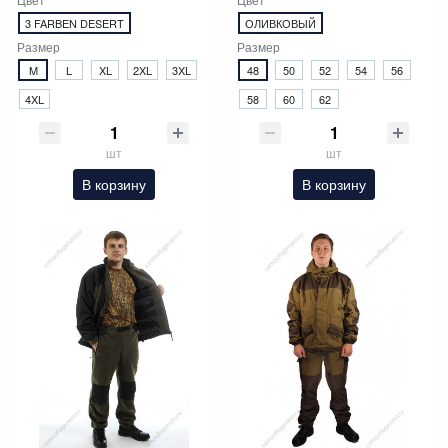
3 FARBEN DESERT
ОЛИВКОВЫЙ
Размер
Размер
M
L
XL
2XL
3XL
48
50
52
54
56
4XL
58
60
62
шт
шт
В корзину
В корзину