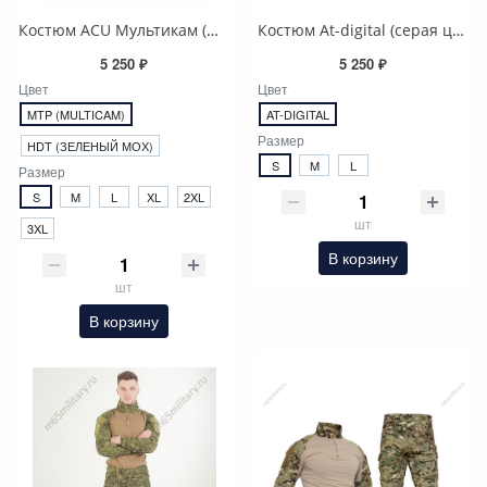
Костюм ACU Мультикам (МТР), Rip-stop
Костюм At-digital (серая цифра)
5 250 ₽
5 250 ₽
Цвет
Цвет
MTP (MULTICAM)
AT-DIGITAL
Размер
HDT (ЗЕЛЕНЫЙ МОХ)
S
M
L
Размер
S
M
L
XL
2XL
шт
3XL
В корзину
шт
В корзину