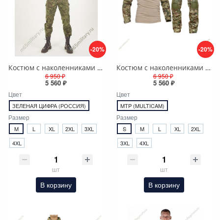
-20%
-20%
Костюм с наколенниками и налокотниками G3, тактический Зеленая цифра (пиксель), Rip-stop
Костюм с наколенниками и налокотниками G3, тактический Мультикам (MTP-camo), Rip-stop
6 950 ₽
6 950 ₽
5 560 ₽
5 560 ₽
Цвет
Цвет
ЗЕЛЕНАЯ ЦИФРА (РОССИЯ)
MTP (MULTICAM)
Размер
Размер
M
L
XL
2XL
3XL
S
M
L
XL
2XL
4XL
3XL
4XL
шт
шт
В корзину
В корзину