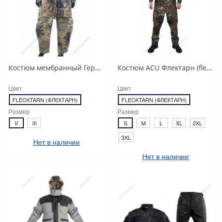
Костюм мембранный Германия.
Костюм ACU Флектарн (flecktarn)
Цвет
Цвет
FLECKTARN (ФЛЕКТАРН)
FLECKTARN (ФЛЕКТАРН)
Размер
Размер
II
III
S
M
L
XL
2XL
3XL
Нет в наличии
Нет в наличии