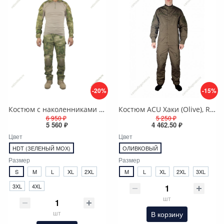
-20%
-15%
Костюм с наколенниками и налокотниками G3, тактический Мох (HDT-camo), Rip-stop
Костюм ACU Хаки (Olive), Rip-stop
6 950 ₽
5 250 ₽
5 560 ₽
4 462.50 ₽
Цвет
Цвет
HDT (ЗЕЛЕНЫЙ МОХ)
ОЛИВКОВЫЙ
Размер
Размер
S
M
L
XL
2XL
M
L
XL
2XL
3XL
3XL
4XL
шт
шт
В корзину