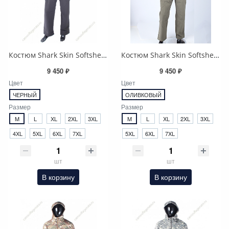
Костюм Shark Skin Softshell,черный
Костюм Shark Skin Softshell,оливковый (olive)
9 450 ₽
9 450 ₽
Цвет
Цвет
ЧЕРНЫЙ
ОЛИВКОВЫЙ
Размер
Размер
M
L
XL
2XL
3XL
M
L
XL
2XL
3XL
4XL
5XL
6XL
7XL
5XL
6XL
7XL
шт
шт
В корзину
В корзину