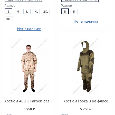
Размер
Размер
S
M
L
XL
2XL
II
III
3XL
Нет в наличии
Нет в наличии
Костюм ACU 3 Farben desert , Rip-stop
Костюм Горка 3 на флисе
5 250 ₽
5 750 ₽
Цвет
Цвет