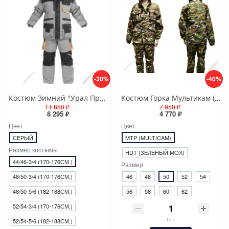
-30%
-40%
Костюм Зимний "Урал Премиум" флис + синтепон
Костюм Горка Мультикам (демисезонная) на флисе
11 850 ₽
7 950 ₽
8 295 ₽
4 770 ₽
Цвет
Цвет
СЕРЫЙ
MTP (MULTICAM)
Размер костюмы
HDT (ЗЕЛЕНЫЙ МОХ)
44/46-3/4 (170-176СМ.)
Размер
48/50-3/4 (170-176СМ.)
46
48
50
52
54
48/50-5/6 (182-188СМ.)
56
58
60
62
52/54-3/4 (170-176СМ.)
шт
52/54-5/6 (182-188СМ.)