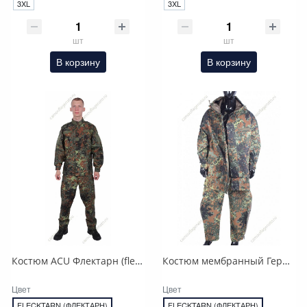
3XL
3XL
шт
шт
В корзину
В корзину
Костюм ACU Флектарн (flecktarn)
Костюм мембранный Германия.
Цвет
Цвет
FLECKTARN (ФЛЕКТАРН)
FLECKTARN (ФЛЕКТАРН)