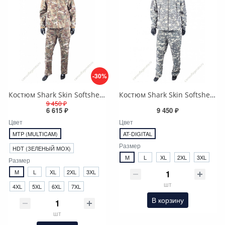
-30%
Костюм Shark Skin Softshell, мультикам (MTP)
Костюм Shark Skin Softshell,серая цифра (at-digital)
9 450 ₽
6 615 ₽
9 450 ₽
Цвет
Цвет
MTP (MULTICAM)
AT-DIGITAL
Размер
HDT (ЗЕЛЕНЫЙ МОХ)
M
L
XL
2XL
3XL
Размер
M
L
XL
2XL
3XL
шт
4XL
5XL
6XL
7XL
В корзину
шт