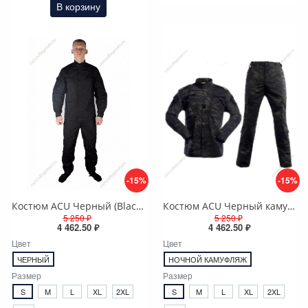
В корзину
-15%
-15%
Костюм ACU Черный (Black), Rip-stop
Костюм ACU Черный камуфляж (Black МТР), Rip-stop
5 250 ₽
5 250 ₽
4 462.50 ₽
4 462.50 ₽
Цвет
Цвет
ЧЕРНЫЙ
НОЧНОЙ КАМУФЛЯЖ
Размер
Размер
S
M
L
XL
2XL
S
M
L
XL
2XL