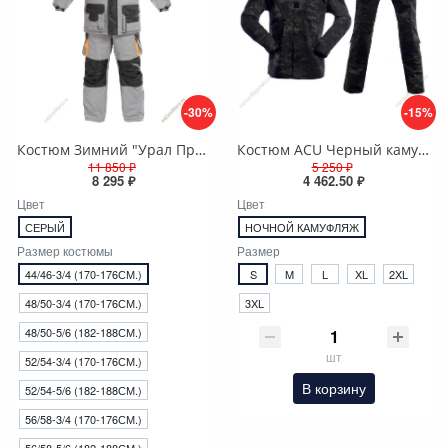
-30%
-15%
Костюм Зимний "Урал Премиум" флис + синтепон
Костюм ACU Черный камуфляж (Black МТР), Rip-stop
11 850 ₽
5 250 ₽
8 295 ₽
4 462.50 ₽
Цвет
Цвет
СЕРЫЙ
НОЧНОЙ КАМУФЛЯЖ
Размер костюмы
Размер
44/46-3/4 (170-176СМ.)
S
M
L
XL
2XL
48/50-3/4 (170-176СМ.)
3XL
48/50-5/6 (182-188СМ.)
шт
52/54-3/4 (170-176СМ.)
В корзину
52/54-5/6 (182-188СМ.)
56/58-3/4 (170-176СМ.)