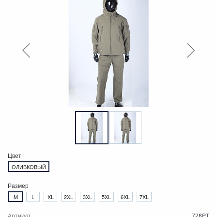
Цвет
ОЛИВКОВЫЙ
Размер
M
L
XL
2XL
3XL
5XL
6XL
7XL
Артикул
728PT