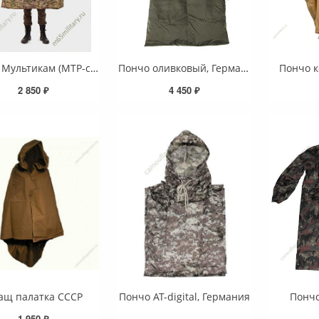
Пончо Мультикам (MTP-camo) , Корея
Пончо оливковый, Германия
Пончо к
2 850 ₽
4 450 ₽
ащ палатка СССР
Пончо AT-digital, Германия
Понч
1 950 ₽