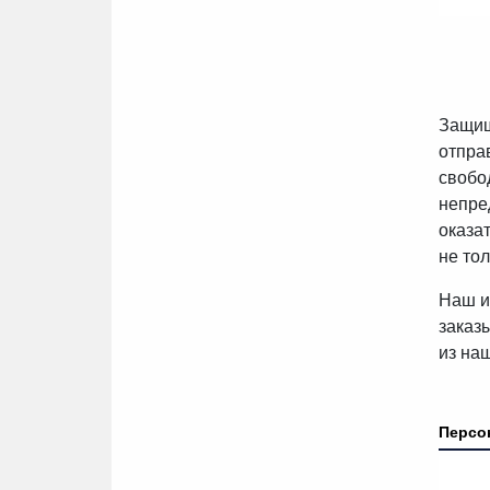
Защищ
отпра
свобо
непре
оказа
не то
Наш и
заказ
из на
Персо