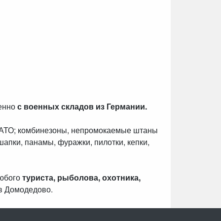
венно
с военных складов из Германии.
НАТО; комбинезоны, непромокаемые штаны
шапки, панамы, фуражки, пилотки, кепки,
любого
туриста, рыболова, охотника,
в Домодедово.