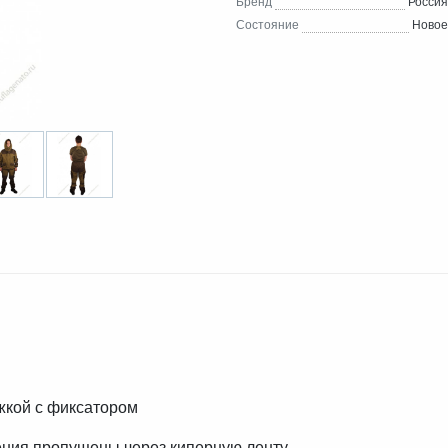
Бренд
Россия
Состояние
Новое
жкой с фиксатором
ения пропущены через киперную ленту