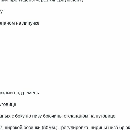
зу
лапаном на липучке
евками под ремень
уговице
мных с боку по низу брючины с клапаном на пуговице
з широкой резинки (50мм.) - регулировка ширины низа брюк