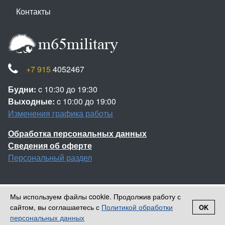
Контакты
+7 915
4052467
Будни:
c 10:30 до 19:30
Выходные:
c 10:00 до 19:00
Изменения графика работы
Обработка персональных данных
Сведения об оферте
Персональный раздел
Мы используем файлы cookie. Продолжив работу с
Наверх
сайтом, вы соглашаетесь с
Политикой обработки
OK
Войти
Регистрация
© 2013-2026 Камуфляж НАТО
персональных данных
Корзина
0 позиций
на сумму
0 ₽