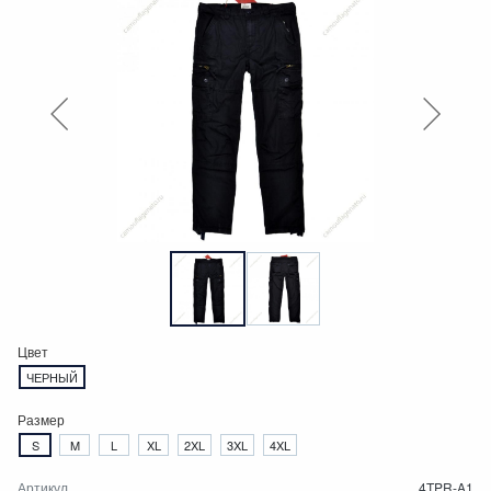
Цвет
ЧЕРНЫЙ
Размер
S
M
L
XL
2XL
3XL
4XL
Артикул
4TPR-A1