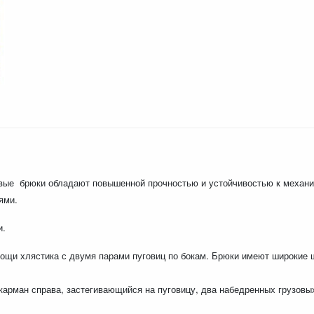
вые брюки обладают повышенной прочностью и устойчивостью к механи
ями.
и.
ощи хлястика с двумя парами пуговиц по бокам.
Брюки имеют широкие ш
 карман справа, застегивающийся на пуговицу,
два набедренных грузовы