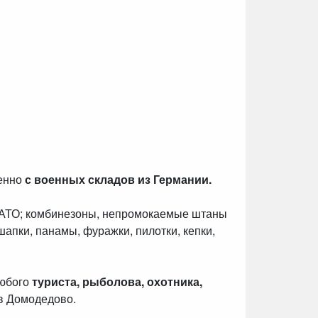
венно
с военных складов из Германии.
НАТО; комбинезоны, непромокаемые штаны
шапки, панамы, фуражки, пилотки, кепки,
любого
туриста, рыболова, охотника,
в Домодедово.