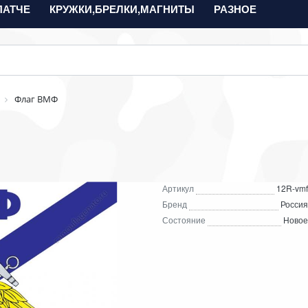
ПАТЧЕ
КРУЖКИ,БРЕЛКИ,МАГНИТЫ
РАЗНОЕ
Флаг ВМФ
Артикул
12R-vmf
Бренд
Россия
Состояние
Новое