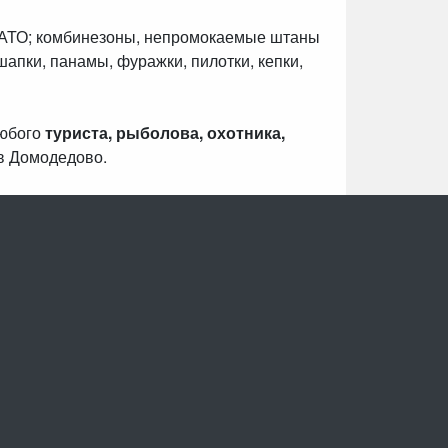
НАТО; комбинезоны, непромокаемые штаны
шапки, панамы, фуражки, пилотки, кепки,
любого
туриста, рыболова, охотника,
в Домодедово.