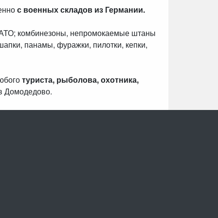
венно
с военных складов из Германии.
НАТО; комбинезоны, непромокаемые штаны
шапки, панамы, фуражки, пилотки, кепки,
любого
туриста, рыболова, охотника,
в Домодедово.