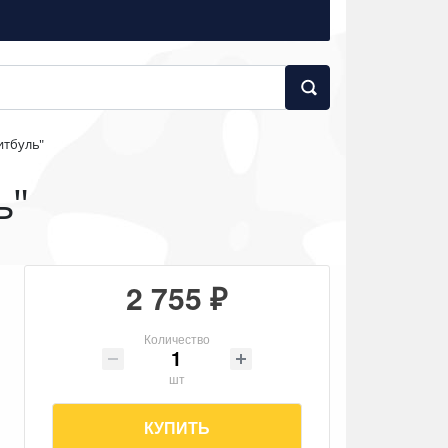
итбуль"
ь"
2 755 ₽
Количество
шт
КУПИТЬ