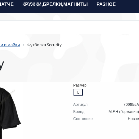
ПАТЧЕ
КРУЖКИ,БРЕЛКИ,МАГНИТЫ
РАЗНОЕ
и и майки
Футболка Security
y
Размер
L
Артикул
700855A
Бренд
M.F.H (Германия)
Состояние
Новое