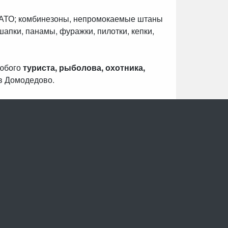
НАТО; комбинезоны, непромокаемые штаны
шапки, панамы, фуражки, пилотки, кепки,
любого
туриста, рыболова, охотника,
в Домодедово.