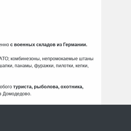
венно
с военных складов из Германии.
НАТО; комбинезоны, непромокаемые штаны
шапки, панамы, фуражки, пилотки, кепки,
любого
туриста, рыболова, охотника,
в Домодедово.