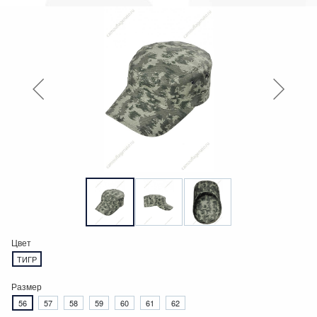
Цвет
ТИГР
Размер
56
57
58
59
60
61
62