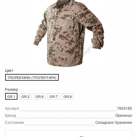
Цвет
TROPENTARN (ТРОПЕНТАРН)
Размер
GR.1
GR.2
GR.6
GR.7
GR.8
Артикул
7603185
Бренд
Оригинал
Состояние
Cкладское Хранение