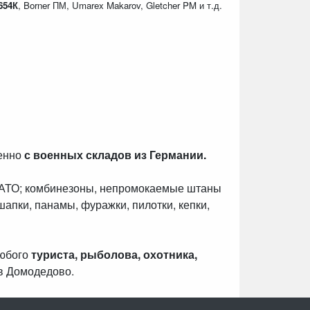
654К
, Borner ПМ, Umarex Makarov, Gletcher PM и т.д.
венно
с военных складов из Германии.
НАТО; комбинезоны, непромокаемые штаны
шапки, панамы, фуражки, пилотки, кепки,
любого
туриста, рыболова, охотника,
в Домодедово.