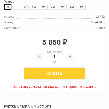
Размер
M
L
XL
2XL
3XL
4XL
5XL
6XL
7XL
Артикул
33PTX
Бренд
Shark Skin
Состояние
Новое
5 850 ₽
Количество
шт
КУПИТЬ
Цена актуальна только для интернет магазина
Куртка Shark Skin Soft Shell.