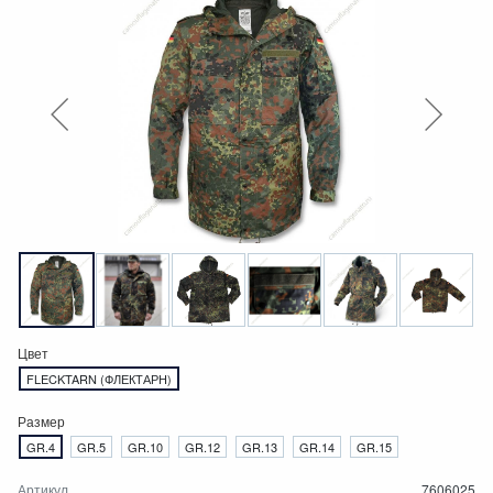
Цвет
FLECKTARN (ФЛЕКТАРН)
Размер
GR.4
GR.5
GR.10
GR.12
GR.13
GR.14
GR.15
Артикул
7606025