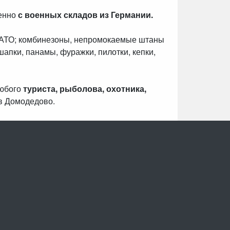
венно
с военных складов из Германии.
НАТО; комбинезоны, непромокаемые штаны
шапки, панамы, фуражки, пилотки, кепки,
любого
туриста, рыболова, охотника,
в Домодедово.