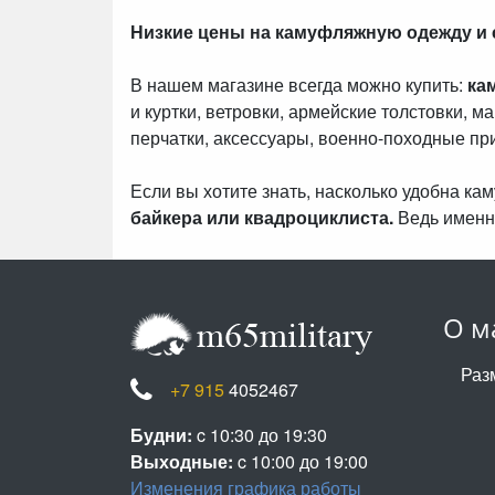
Низкие цены на камуфляжную одежду и
В нашем магазине всегда можно купить:
ка
и куртки, ветровки, армейские толстовки, м
перчатки, аксессуары, военно-походные пр
Если вы хотите знать, насколько удобна к
байкера или квадроциклиста.
Ведь именн
О м
Раз
+7 915
4052467
Будни:
c 10:30 до 19:30
Выходные:
c 10:00 до 19:00
Изменения графика работы