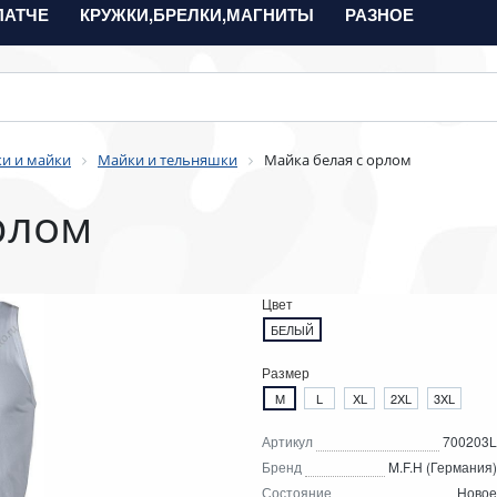
ПАТЧЕ
КРУЖКИ,БРЕЛКИ,МАГНИТЫ
РАЗНОЕ
и и майки
Майки и тельняшки
Майка белая с орлом
рлом
Цвет
БЕЛЫЙ
Размер
M
L
XL
2XL
3XL
Артикул
700203L
Бренд
M.F.H (Германия)
Состояние
Новое