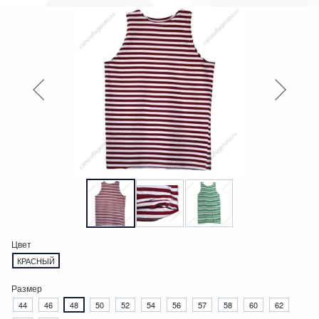
Цвет
КРАСНЫЙ
Размер
44
46
48
50
52
54
56
57
58
60
62