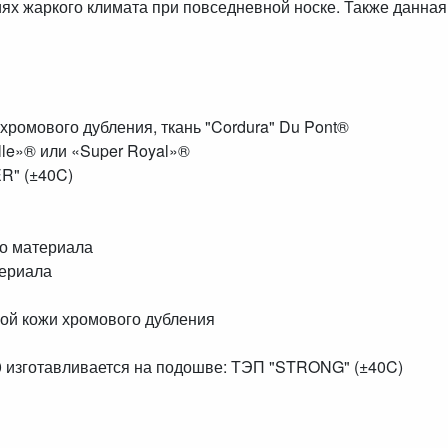
иях жаркого климата при повседневной носке. Также данная
хромового дубления, ткань "Cordura" Du Pont®
lle»® или «Super Royal»®
R" (±40C)
го материала
териала
ной кожи хромового дубления
0 изготавливается на подошве: ТЭП "STRONG" (±40C)