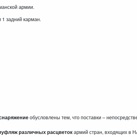
манской армии.
и 1 задний карман.
 снаряжение
обусловлены тем, что поставки – непосредст
муфляж различных расцветок
армий стран, входящих в 