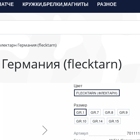
ПАТЧЕ
КРУЖКИ,БРЕЛКИ,МАГНИТЫ
РАЗНОЕ
лектарн Германия (flecktarn)
ермания (flecktarn)
Цвет
FLECKTARN (ФЛЕКТАРН)
Размер
GR.1
GR.7
GR.8
GR.9
GR.10
GR.14
GR.15
Артикул
701111