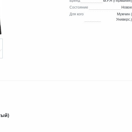
Бренд
M.F.H (Германия)
Состояние
Новое
Для кого
Мужчин (
Универс.)
тый)