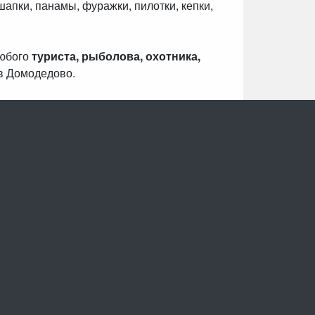
шапки, панамы, фуражки, пилотки, кепки,
любого
туриста, рыболова, охотника,
в Домодедово.