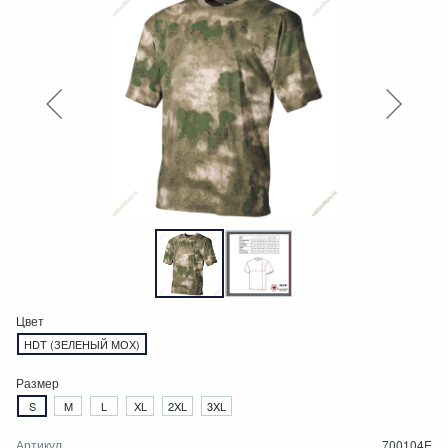
Цвет
HDT (ЗЕЛЕНЫЙ МОХ)
Размер
S
M
L
XL
2XL
3XL
Артикул
700104E