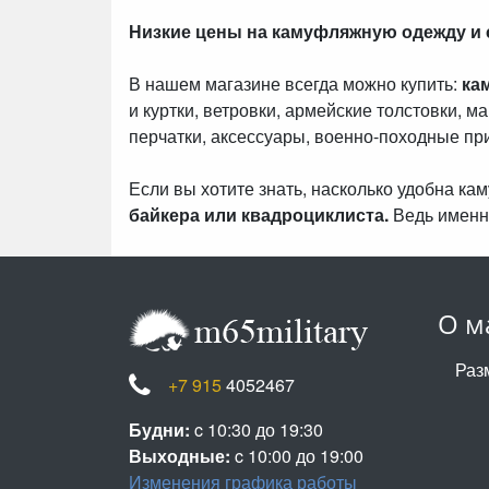
Низкие цены на камуфляжную одежду и
В нашем магазине всегда можно купить:
ка
и куртки, ветровки, армейские толстовки, м
перчатки, аксессуары, военно-походные пр
Если вы хотите знать, насколько удобна к
байкера или квадроциклиста.
Ведь именн
О м
Раз
+7 915
4052467
Будни:
c 10:30 до 19:30
Выходные:
c 10:00 до 19:00
Изменения графика работы