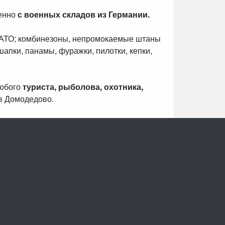
венно
с военных складов из Германии.
НАТО; комбинезоны, непромокаемые штаны
шапки, панамы, фуражки, пилотки, кепки,
любого
туриста, рыболова, охотника,
в Домодедово.