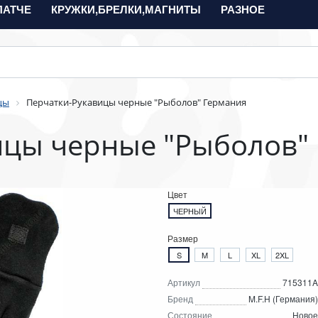
ПАТЧЕ
КРУЖКИ,БРЕЛКИ,МАГНИТЫ
РАЗНОЕ
цы
Перчатки-Рукавицы черные "Рыболов" Германия
ицы черные "Рыболов"
Цвет
ЧЕРНЫЙ
Размер
S
M
L
XL
2XL
Артикул
715311A
Бренд
M.F.H (Германия)
Состояние
Новое