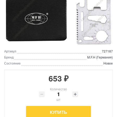
Артикул
727187
Бренд
M.F.H (Германия)
Состояние
Новое
653 ₽
Количество
шт
КУПИТЬ