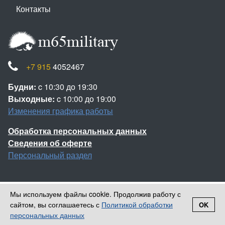
Контакты
+7 915
4052467
Будни:
c 10:30 до 19:30
Выходные:
c 10:00 до 19:00
Изменения графика работы
Обработка персональных данных
Сведения об оферте
Персональный раздел
Мы используем файлы cookie. Продолжив работу с
Наверх
сайтом, вы соглашаетесь с
Политикой обработки
OK
Войти
Регистрация
© 2013-2026 Камуфляж НАТО
персональных данных
Корзина
0 позиций
на сумму
0 ₽