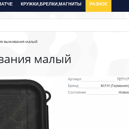
ПАТЧЕ
КРУЖКИ,БРЕЛКИ,МАГНИТЫ
РАЗНОЕ
ля выживания малый
вания малый
Артикул
727117
Бренд
M.F.H (Германия)
Состояние
Новое