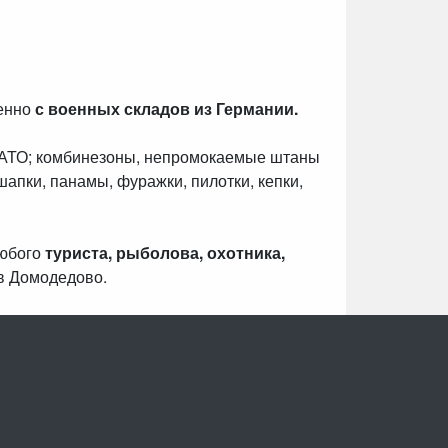
венно
с военных складов из Германии.
НАТО; комбинезоны, непромокаемые штаны
шапки, панамы, фуражки, пилотки, кепки,
любого
туриста, рыболова, охотника,
в Домодедово.