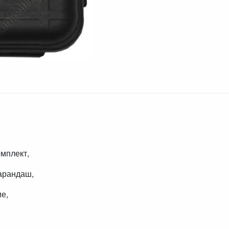
мплект,
карандаш,
е,