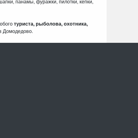
шапки, панамы, фуражки, пилотки, кепки,
любого
туриста, рыболова, охотника,
в Домодедово.