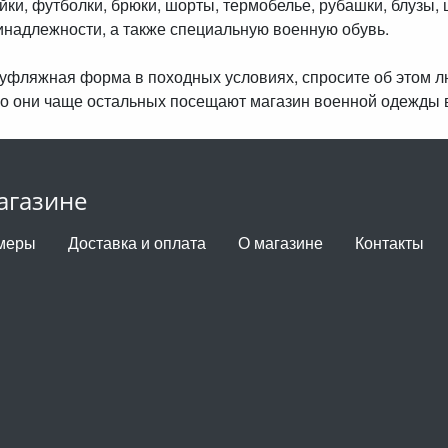
айки, футболки, брюки, шорты, термобелье, рубашки, блузы, 
инадлежности, а также специальную военную обувь.
амуфляжная форма в походных условиях, спросите об этом 
о они чаще остальных посещают магазин военной одежды 
агазине
меры
Доставка и оплата
О магазине
Контакты